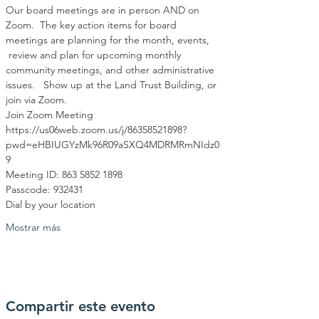
Our board meetings are in person AND on 
Zoom.  The key action items for board 
meetings are planning for the month, events, 
 review and plan for upcoming monthly 
community meetings, and other administrative 
issues.   Show up at the Land Trust Building, or 
join via Zoom.
Join Zoom Meeting
https://us06web.zoom.us/j/86358521898?
pwd=eHBIUGYzMk96R09aSXQ4MDRMRmNIdz0
9
Meeting ID: 863 5852 1898
Passcode: 932431
Dial by your location
Mostrar más
Compartir este evento