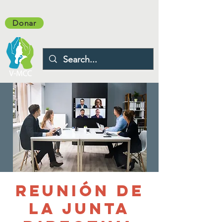
Donar
Reunión de
la Junta