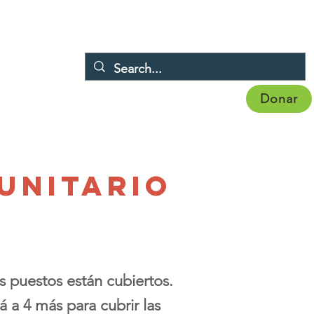
Donar
Eventos
Noticias
Afiliación
More
unitario
 puestos están cubiertos.
 a 4 más para cubrir las