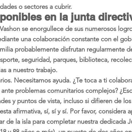
dades o sectores a cubrir.
onibles en la junta directi
 Vashon se enorgullece de sus numerosos logr
mediante una colaboración constante con el gob
familia probablemente disfrutan regularmente d
nsporte, seguridad, parques, biblioteca, recole
s a nuestro trabajo.
ios. Necesitamos ayuda. ¿Te toca a ti colabor
 ante problemas comunitarios complejos? ¿Esc
ades y puntos de vista, incluso si difieren de lo
ta afirmativa, sí, sí y sí. Por favor, considera a
 de la isla para completar nuestra dedicada Ju
 18 y 88 años o más), un puesto de dos años en 