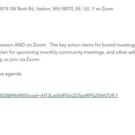
 10014 SW Bank Rd, Vashon, WA 98070, EE. UU. Y en Zoom
person AND on Zoom.  The key action items for board meetings 
 plan for upcoming monthly community meetings, and other admi
g, or join via Zoom.
the agenda
j/85288946985?pwd=Af13LasNi8YjbGD5atjRPfsZ69A7UR.1