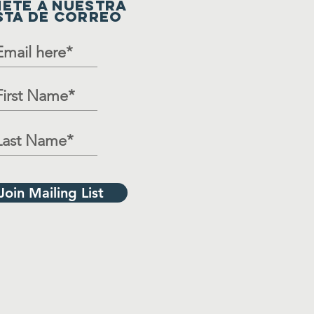
ETE A NUESTRA
STA DE CORREO
Join Mailing List