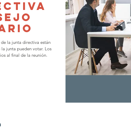
ectiva
sejo
ario
e la junta directiva están
 la junta pueden votar. Los
 al final de la reunión.
n