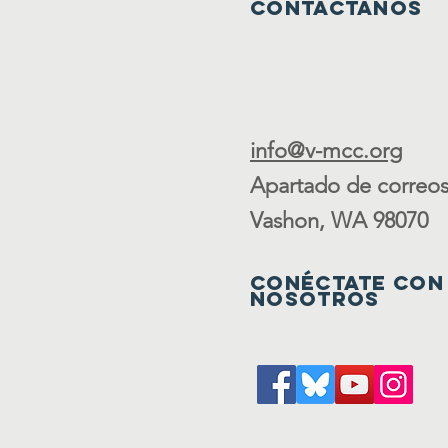
Contáctanos
info@v-mcc.org
Apartado de correos
Vashon, WA 98070
Conéctate con
nosotros