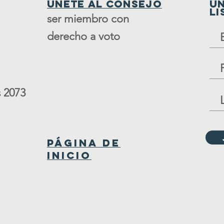
Únete al consejo
ÚN
LI
ser miembro con
derecho a voto
 2073
Página de
inicio