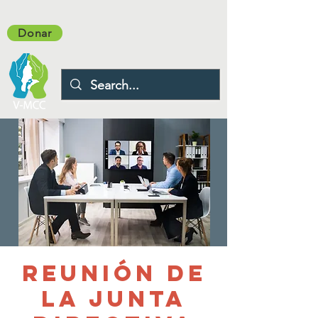
Donar
Reunión de
la Junta