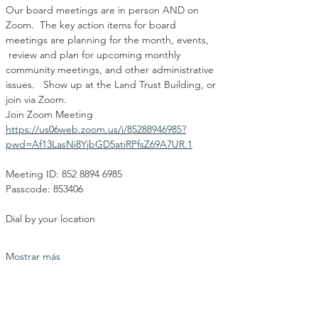
Our board meetings are in person AND on 
Zoom.  The key action items for board 
meetings are planning for the month, events, 
 review and plan for upcoming monthly 
community meetings, and other administrative 
issues.   Show up at the Land Trust Building, or 
join via Zoom.
Join Zoom Meeting
https://us06web.zoom.us/j/85288946985?
pwd=Af13LasNi8YjbGD5atjRPfsZ69A7UR.1
Meeting ID: 852 8894 6985
Passcode: 853406
Dial by your location
Mostrar más