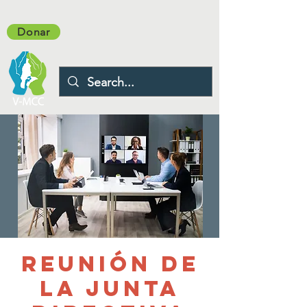
Donar
Reunión de
la Junta