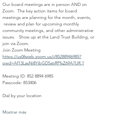
Our board meetings are in person AND on 
Zoom.  The key action items for board 
meetings are planning for the month, events, 
 review and plan for upcoming monthly 
community meetings, and other administrative 
issues.   Show up at the Land Trust Building, or 
join via Zoom.
Join Zoom Meeting
https://us06web.zoom.us/j/85288946985?
pwd=Af13LasNi8YjbGD5atjRPfsZ69A7UR.1
Meeting ID: 852 8894 6985
Passcode: 853406
Dial by your location
Mostrar más