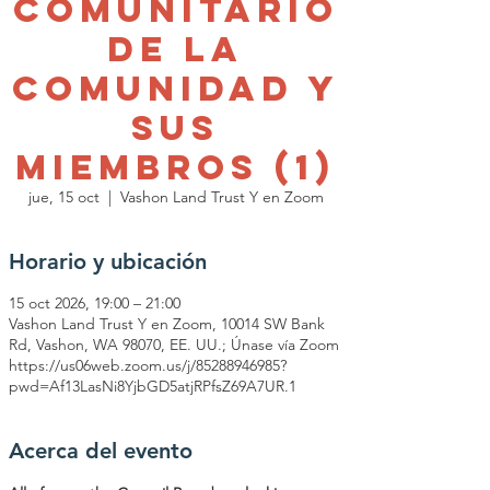
Comunitario
de la
Comunidad y
sus
Miembros (1)
jue, 15 oct
  |  
Vashon Land Trust Y en Zoom
Horario y ubicación
15 oct 2026, 19:00 – 21:00
Vashon Land Trust Y en Zoom, 10014 SW Bank
Rd, Vashon, WA 98070, EE. UU.; Únase vía Zoom
https://us06web.zoom.us/j/85288946985?
pwd=Af13LasNi8YjbGD5atjRPfsZ69A7UR.1
Acerca del evento