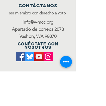
Contáctanos
ser miembro con derecho a voto
info@v-mcc.org
Apartado de correos 2073
Vashon, WA 98070
Conéctate con
nosotros
Únete al consejo
to be a voting member
ÚNETE A NUESTRA LISTA
DE CORREO