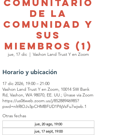
Comunitario
de la
Comunidad y
sus
Miembros (1)
jue, 17 dic
  |  
Vashon Land Trust Y en Zoom
Horario y ubicación
17 dic 2026, 19:00 – 21:00
Vashon Land Trust Y en Zoom, 10014 SW Bank
Rd, Vashon, WA 98070, EE. UU.; Únase vía Zoom
https://us06web.zoom.us/j/85288946985?
pwd=nltf8OJv3pCHMBFUD1P6jVsFu7wjwb.1
Otras fechas
jue, 20 ago, 19:00
jue, 17 sept, 19:00