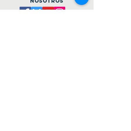
nosotros
Únete al consejo
to be a voting member
ÚNETE A NUESTRA LISTA
DE CORREO