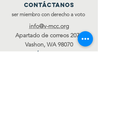
Contáctanos
ser miembro con derecho a voto
info@v-mcc.org
Apartado de correos 2073
Vashon, WA 98070
Conéctate con
nosotros
Únete al consejo
to be a voting member
ÚNETE A NUESTRA LISTA
DE CORREO