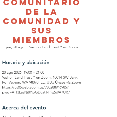
Comunitario
de la
Comunidad y
sus
Miembros
jue, 20 ago
  |  
Vashon Land Trust Y en Zoom
Horario y ubicación
20 ago 2026, 19:00 – 21:00
Vashon Land Trust Y en Zoom, 10014 SW Bank
Rd, Vashon, WA 98070, EE. UU.; Únase vía Zoom
https://us06web.zoom.us/j/85288946985?
pwd=Af13LasNi8YjbGD5atjRPfsZ69A7UR.1
Acerca del evento