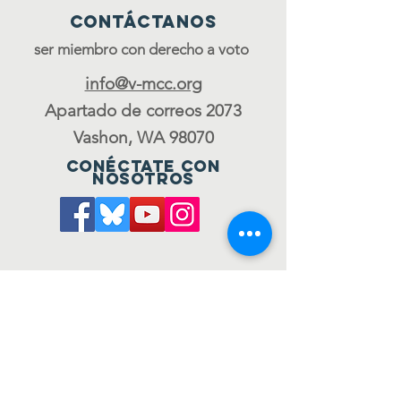
Contáctanos
ser miembro con derecho a voto
info@v-mcc.org
Apartado de correos 2073
Vashon, WA 98070
Conéctate con
nosotros
Únete al consejo
to be a voting member
ÚNETE A NUESTRA LISTA
DE CORREO