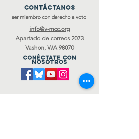
Contáctanos
ser miembro con derecho a voto
info@v-mcc.org
Apartado de correos 2073
Vashon, WA 98070
Conéctate con
nosotros
Únete al consejo
to be a voting member
ÚNETE A NUESTRA LISTA
DE CORREO