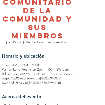
Comunitario
de la
Comunidad y
sus
Miembros
jue, 15 oct
  |  
Vashon Land Trust Y en Zoom
Horario y ubicación
15 oct 2026, 19:00 – 21:00
Vashon Land Trust Y en Zoom, 10014 SW Bank
Rd, Vashon, WA 98070, EE. UU.; Únase vía Zoom
https://us06web.zoom.us/j/85288946985?
pwd=Af13LasNi8YjbGD5atjRPfsZ69A7UR.1
Acerca del evento