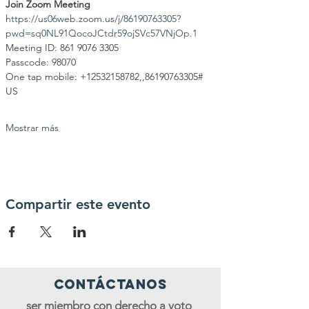
Join Zoom Meeting
https://us06web.zoom.us/j/86190763305?
pwd=sq0NL91QocoJCtdr59ojSVc57VNjOp.1
Meeting ID: 861 9076 3305
Passcode: 98070
One tap mobile: +12532158782,,86190763305# 
US 
Mostrar más
Compartir este evento
Contáctanos
ser miembro con derecho a voto