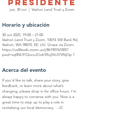
presidente
jue, 30 oct
  |  
Vashon Land Trust y Zoom
Horario y ubicación
30 oct 2025, 19:00 – 21:00
Vashon Land Trust y Zoom, 10014 SW Bank Rd,
Vashon, WA 98070, EE. UU. Únase vía Zoom:
https://us06web.zoom.us/j/86190763305?
pwd=sq0NL91QocoJCtdr59ojSVc57VNjOp.1
Acerca del evento
If you’d like to talk, share your story, give 
feedback, or learn more about what’s 
changing, please drop in for office hours. I'm 
always happy to converse with you. Now is a 
great time to step up to play a role in 
revitalizing our local democracy.  - JC