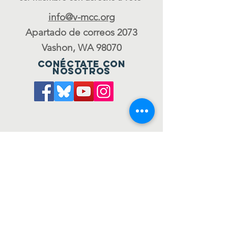
info@v-mcc.org
Apartado de correos 2073
Vashon, WA 98070
Conéctate con
nosotros
Únete al consejo
to be a voting member
ÚNETE A NUESTRA LISTA
DE CORREO