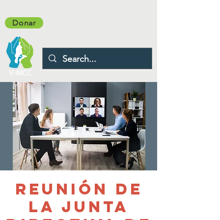
Donar
Reunión de
la Junta