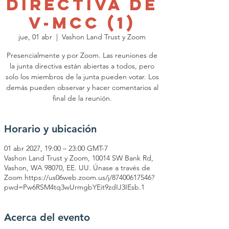
Directiva de
V-MCC (1)
jue, 01 abr
  |  
Vashon Land Trust y Zoom
Presencialmente y por Zoom. Las reuniones de
la junta directiva están abiertas a todos, pero
solo los miembros de la junta pueden votar. Los
demás pueden observar y hacer comentarios al
final de la reunión.
Horario y ubicación
01 abr 2027, 19:00 – 23:00 GMT-7
Vashon Land Trust y Zoom, 10014 SW Bank Rd,
Vashon, WA 98070, EE. UU. Únase a través de
Zoom https://us06web.zoom.us/j/87400617546?
pwd=Pw6RSM4tq3wUrmgbYEit9zdIJ3IEsb.1
Acerca del evento