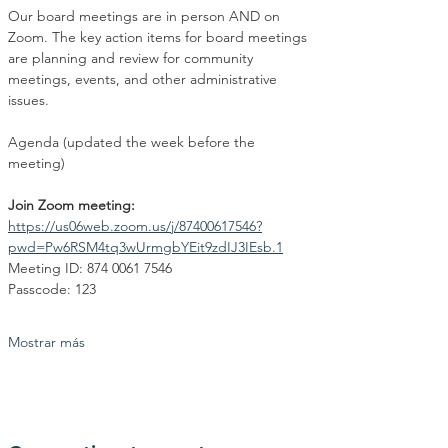
Our board meetings are in person AND on 
Zoom. The key action items for board meetings 
are planning and review for community 
meetings, events, and other administrative 
issues.
Agenda (updated the week before the 
meeting)
Join Zoom meeting:
https://us06web.zoom.us/j/87400617546?
pwd=Pw6RSM4tq3wUrmgbYEit9zdIJ3IEsb.1
Meeting ID: 874 0061 7546
Passcode: 123
Mostrar más