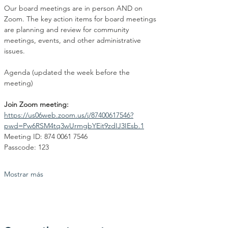
Our board meetings are in person AND on 
Zoom. The key action items for board meetings 
are planning and review for community 
meetings, events, and other administrative 
issues.
Agenda (updated the week before the 
meeting)
Join Zoom meeting:
https://us06web.zoom.us/j/87400617546?
pwd=Pw6RSM4tq3wUrmgbYEit9zdIJ3IEsb.1
Meeting ID: 874 0061 7546
Passcode: 123
Mostrar más