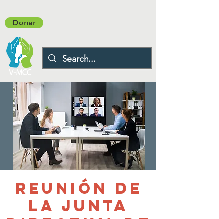
Donar
Reunión de
la Junta