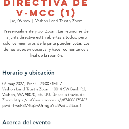
Directiva de
V-MCC (1)
jue, 06 may
  |  
Vashon Land Trust y Zoom
Presencialmente y por Zoom. Las reuniones de
la junta directiva están abiertas a todos, pero
solo los miembros de la junta pueden votar. Los
demás pueden observar y hacer comentarios al
final de la reunión.
Horario y ubicación
06 may 2027, 19:00 – 23:00 GMT-7
Vashon Land Trust y Zoom, 10014 SW Bank Rd,
Vashon, WA 98070, EE. UU. Únase a través de
Zoom https://us06web.zoom.us/j/87400617546?
pwd=Pw6RSM4tq3wUrmgbYEit9zdIJ3IEsb.1
Acerca del evento