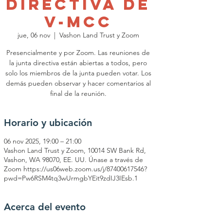
Directiva de
V-MCC
jue, 06 nov
  |  
Vashon Land Trust y Zoom
Presencialmente y por Zoom. Las reuniones de
la junta directiva están abiertas a todos, pero
solo los miembros de la junta pueden votar. Los
demás pueden observar y hacer comentarios al
final de la reunión.
Horario y ubicación
06 nov 2025, 19:00 – 21:00
Vashon Land Trust y Zoom, 10014 SW Bank Rd,
Vashon, WA 98070, EE. UU. Únase a través de
Zoom https://us06web.zoom.us/j/87400617546?
pwd=Pw6RSM4tq3wUrmgbYEit9zdIJ3IEsb.1
Acerca del evento