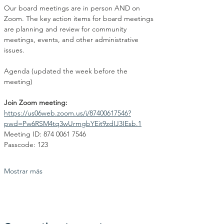
Our board meetings are in person AND on 
Zoom. The key action items for board meetings 
are planning and review for community 
meetings, events, and other administrative 
issues.
Agenda (updated the week before the 
meeting)
Join Zoom meeting:
https://us06web.zoom.us/j/87400617546?
pwd=Pw6RSM4tq3wUrmgbYEit9zdIJ3IEsb.1
Meeting ID: 874 0061 7546
Passcode: 123
Mostrar más