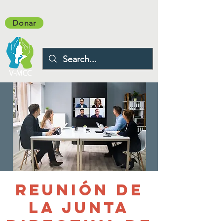
Donar
Reunión de
la Junta