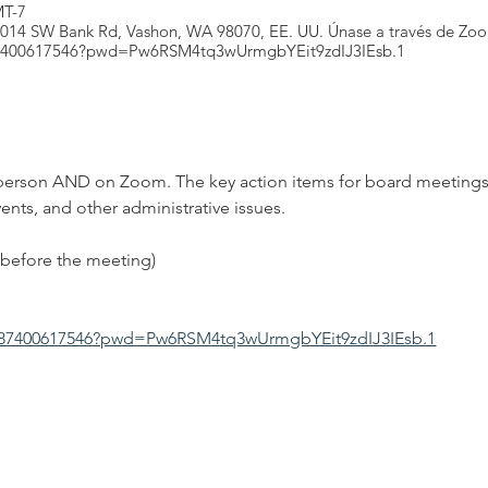
MT-7
0014 SW Bank Rd, Vashon, WA 98070, EE. UU. Únase a través de Zo
/87400617546?pwd=Pw6RSM4tq3wUrmgbYEit9zdIJ3IEsb.1
person AND on Zoom. The key action items for board meetings 
nts, and other administrative issues.
before the meeting)
j/87400617546?pwd=Pw6RSM4tq3wUrmgbYEit9zdIJ3IEsb.1