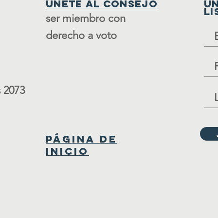
Únete al consejo
ÚN
LI
ser miembro con
derecho a voto
 2073
Página de
inicio