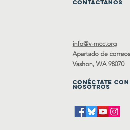
Contáctanos
info@v-mcc.org
Apartado de correos
Vashon, WA 98070
Conéctate con
nosotros