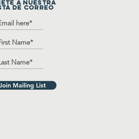
ETE A NUESTRA
STA DE CORREO
Join Mailing List