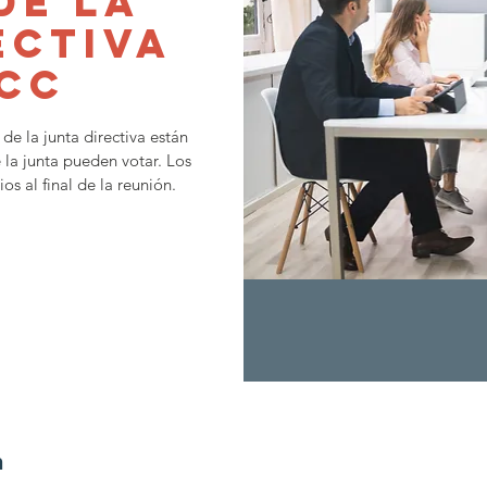
de la
ectiva
MCC
e la junta directiva están
 la junta pueden votar. Los
 al final de la reunión.
n