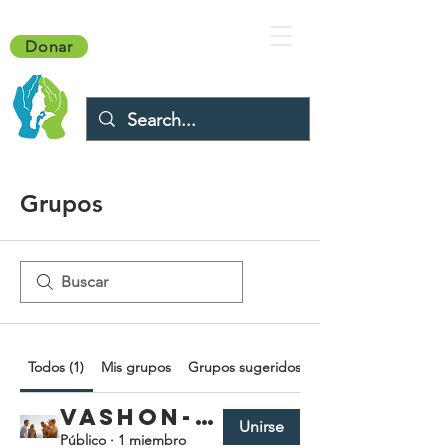
Donar
Grupos
Todos (1)
Mis grupos
Grupos sugeridos
Vashon-Maury Council Group
Unirse
Público
·
1 miembro