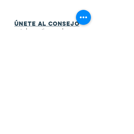
Únete al consejo
to be a voting member
ÚNETE A NUESTRA LISTA
DE CORREO
Join Mailing List
Página de