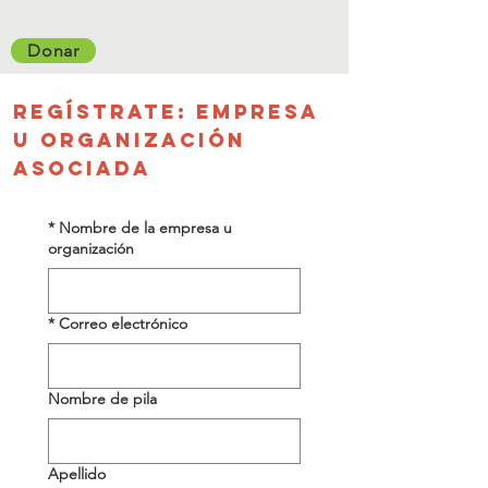
Donar
Regístrate: Empresa
u organización
asociada
Correo
*
Nombre de la empresa u
organización
electrónico:
info@v-mcc.org
*
Correo electrónico
Nombre de pila
Apellido