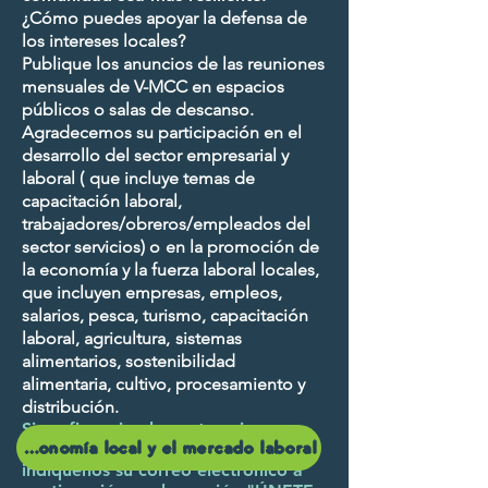
¿Cómo puedes apoyar la defensa de
los intereses locales?
Publique los anuncios de las reuniones
mensuales de V-MCC en espacios
públicos o salas de descanso.
Agradecemos su participación en el
desarrollo del sector empresarial y
laboral (
que incluye temas de
capacitación laboral,
trabajadores/obreros/empleados del
sector servicios) o
en la promoción de
la economía y la fuerza laboral locales,
que incluyen empresas, empleos,
salarios, pesca, turismo, capacitación
laboral, agricultura,
sistemas
alimentarios, sostenibilidad
alimentaria, cultivo, procesamiento y
distribución.
Si prefiere simplemente unirse a
Noticias sobre la economía local y el mercado laboral.
nuestra lista de correo, por favor,
indíquenos su correo electrónico a