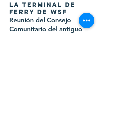
LA TERMINAL DE
FERRY DE WSF
Reunión del Consejo
Comunitario del antiguo
VMICC. 17/07/2021.
ORADOR INVITADO:
- Capitán Volpe: Control de armas
(presentación a continuación)