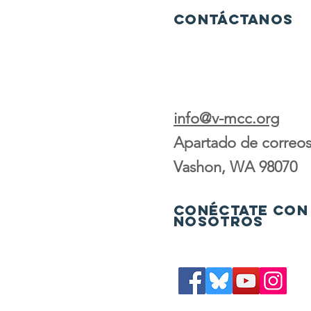
Contáctanos
info@v-mcc.org
Apartado de correos
Vashon, WA 98070
Conéctate con
nosotros